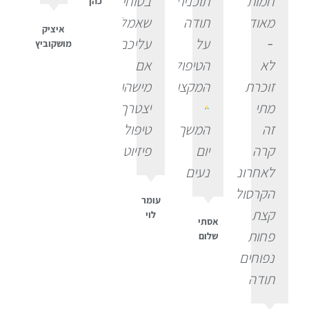
חמות
תוכנית.
בטוחים
כהן
מאוד
תודה
שאמליץ
איציק
-
על
עליכם
מושקוביץ
לא
הטיפול
אם
זוכרת
המקצועי
מישהו
מתי
יצטרך
זה
המשך
טיפול
קרה
יום
פיזיוטרפי.
לאחרונה.
נעים
הקרסוליים
עומר
קצת
לוי
אסתי
פחות
שלום
נפוחים.
תודה