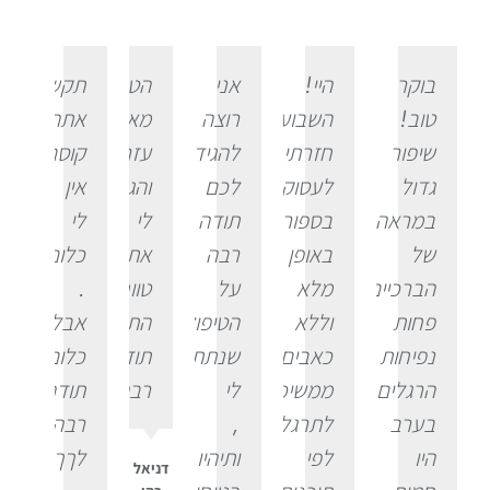
בוקר
היי!
אני
הטיפול
תקשיב
טוב!
השבוע
רוצה
מאוד
אתה
שיפור
חזרתי
להגיד
עזר
קוסםםםם.
גדול
לעסוק
לכם
והגדיל
אין
במראה
בספורט
תודה
לי
לי
של
באופן
רבה
את
כלוםםםםם
הברכיים.
מלא
על
טווח
.
פחות
וללא
הטיפול
התנועה.
אבל
נפיחות.
כאבים.
שנתתם
תודה
כלוםםםם!
הרגלים
ממשיכה
לי
רבה!!
תודה
בערב
לתרגל
,
רבה
היו
לפי
ותיהיו
לךךךךך!
דניאל