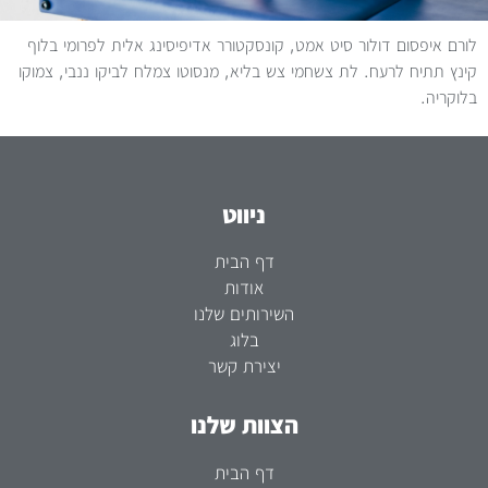
לורם איפסום דולור סיט אמט, קונסקטורר אדיפיסינג אלית לפרומי בלוף
קינץ תתיח לרעח. לת צשחמי צש בליא, מנסוטו צמלח לביקו ננבי, צמוקו
בלוקריה.
ניווט
דף הבית
אודות
השירותים שלנו
בלוג
יצירת קשר
הצוות שלנו
דף הבית